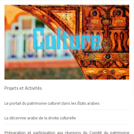
Améliorer la qualité de l’éducation et intégrer l’enseignement
préscolaire à l’échelle éducative
Technologie et éducation des adultes
La Décennie Arabe de l'Alphabétisation
اجتماع اللجان الاستشارية الدائمة
تحسين جودة أداء الإدارة التربوية رقميًا في حالات الطوارئ والأزمات
Projets et Activités
الشبكة العربية للطفولة المبكرة
Le portail du patrimoine culturel dans les États arabes
إدراج مفاهيم التربية البيئية في مناهج مرحلة التربية قبل المدرسية
La décennie arabe de la droite culturelle
البرنامج العربي للرعاية الشاملة لذوي اضطراب طيف التوحّد
Préparation et participation aux réunions du Comité du patrimoine