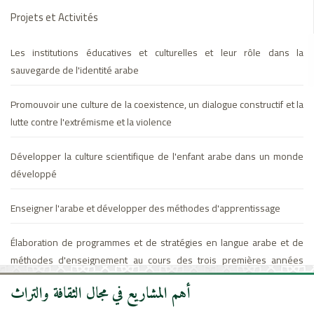
Projets et Activités
Les institutions éducatives et culturelles et leur rôle dans la
sauvegarde de l'identité arabe
Promouvoir une culture de la coexistence, un dialogue constructif et la
lutte contre l'extrémisme et la violence
Développer la culture scientifique de l'enfant arabe dans un monde
développé
Enseigner l'arabe et développer des méthodes d'apprentissage
Élaboration de programmes et de stratégies en langue arabe et de
méthodes d'enseignement au cours des trois premières années
dans l'enseignement public et l'inclusion du programme
أهم المشاريع في مجال الثقافة والتراث
d'enseignement unifié en arabe et la promotion de la lecture en
arabe