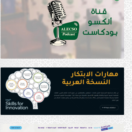
ALECSO Participates in the Opening
the General Assembly of the Morocc
Commission for Education, Science and
المزيد من الأخبار