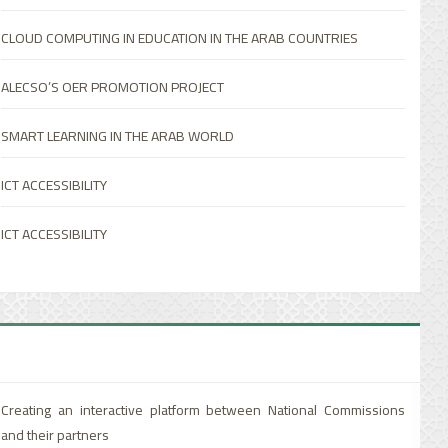
برنامج تعليمي مبتكر لفاقدي ضعاف البصر في التعليم العام بالدول العربية
والثقافة والعلوم
CLOUD COMPUTING IN EDUCATION IN THE ARAB COUNTRIES
برنامج الألكسو العربي لتحسين جودة التعليم العام (جوائز التميز في الأداء)
دعم وتطوير الصناعات الثقافية والاقتصاد الإبداعي بالدول العربية
ALECSO’S OER PROMOTION PROJECT
الملتقى الأوّل للشّبكة العربيّة للتصميم التعليمي ودمج التقنيات
ملتقى مسارح الأوبرا في الوطن العربي
SMART LEARNING IN THE ARAB WORLD
برنامج لدعم القدرات في مجالات الثقافة والتراث
ICT ACCESSIBILITY
ICT ACCESSIBILITY
Creating an interactive platform between National Commissions
and their partners