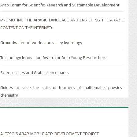
Technology and adult education
Arab Forum for Scientific Research and Sustainable Development
Virtual visits to Arab historic cities
Arab Literacy Decade 2015-2024
PROMOTING THE ARABIC LANGUAGE AND ENRICHING THE ARABIC
Architectural and Urban Heritage Observatory in the Arab States
CONTENT ON THE INTERNET:
اجتماع اللجان الاستشارية الدائمة
Electronic Portal of Cultural Heritage in the Arab World
Groundwater networks and valley hydrology
تحسين جودة أداء الإدارة التربوية رقميًا في حالات الطوارئ والأزمات
The Arab Decade for Cultural Right
Technology Innovation Award for Arab Young Researchers
الشبكة العربية للطفولة المبكرة
Celebrating Arab Cultural Symbols
Science cities and Arab science parks
إدراج مفاهيم التربية البيئية في مناهج مرحلة التربية قبل المدرسية
ALECSO Honorary Lectures
Guides to raise the skills of teachers of mathematics-physics-
البرنامج العربي للرعاية الشاملة لذوي اضطراب طيف التوحّد
chemistry
Encyclopedia of Great Arab and Muslim Scholars and Writers
التنمية المهنية لمربي رياض الأطفال ومعلمي المدارس الدامجة
محاضرات الألكسو الشرفية
ملتقيات الألكسو لتمكين الأطفال، أصحاب الهمم
شبكة المهرجانات والتظاهرات الثقافية الشريكة للمنظمة العربية للتربية
ALECSO’S ARAB MOBILE APP. DEVELOPMENT PROJECT