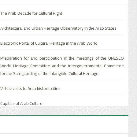
basic education level.
The Arab Decade for Cultural Right
Teaching the Arabic language and developing learning methods
Architectural and Urban Heritage Observatory in the Arab States
Designing a matrix for Arabic-language teaching using the
competency-based approach at the primary stage of education.
Electronic Portal of Cultural Heritage in the Arab World
Developing Arabic-language curricula and teaching methods in the
Preparation for and participation in the meetings of the UNESCO
first three grades of general education, establishing a standardized
World Heritage Committee and the Intergovernmental Committee
Arabic language curriculum, and promoting book-reading in Arabic
for the Safeguarding of the Intangible Cultural Heritage
Improving the quality of education and integrating pre-school
Virtual visits to Arab historic cities
education in the educational ladder
Capitals of Arab Culture
Arab Mathematical Olympiad
Preparation for and participation in the meetings of the UNESCO
Participation in holding the Conference on Adult Education
World Heritage Committee and the Intergovernmental Committee
for the Safeguarding of the Intangible Cultural Heritage