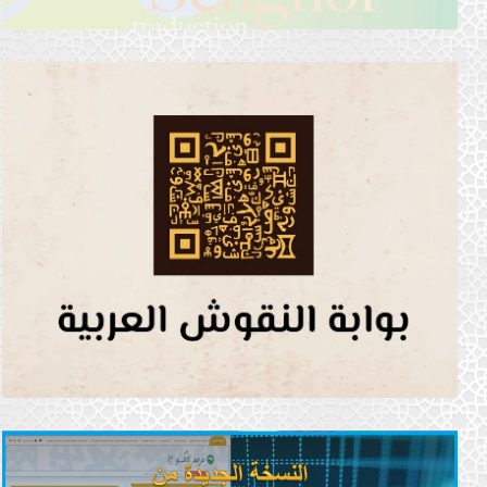
Arabization Coordination Bureau (Rabat)
13 March 2019
المراكز الخارجية
Arab Center for Arabization, Translation,
Authorship and Publication (Damascus)
21 February 2019
المراكز الخارجية
Institute of Arab Research and Studies (Cairo)
16 March 2019