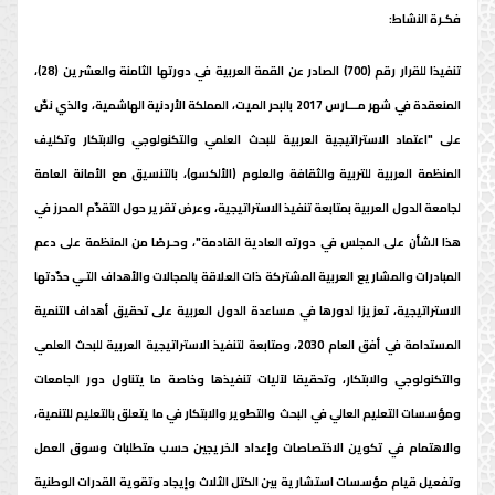
فكـرة النشاط:
تنفيذا للقرار رقم (700) الصادر عن القمة العربية في دورتها الثامنة والعشرين (28)،
المنعقدة في شهر مـــارس 2017 بالبحر الميت، المملكة الأردنية الهاشمية، والذي نصّ
على "اعتماد الاستراتيجية العربية للبحث العلمي والتكنولوجي والابتكار وتكليف
المنظمة العربية للتربية والثقافة والعلوم (الألكسو)، بالتنسيق مع الأمانة العامة
لجامعة الدول العربية بمتابعة تنفيذ الاستراتيجية، وعرض تقرير حول التقدّم المحرز في
هذا الشأن على المجلس في دورته العادية القادمة"، وحـرصًا من المنظمة على دعم
المبادرات والمشاريع العربية المشتركة ذات العلاقة بالمجالات والأهداف التـي حدّدتها
الاستراتيجية، تعزيزا لدورها في مساعدة الدول العربية على تحقيق أهداف التنمية
المستدامة في أفق العام 2030، ومتابعة لتنفيذ الاستراتيجية العربية للبحث العلمي
والتكنولوجي والابتكار، وتحقيقا لآليات تنفيذها وخاصة ما يتناول دور الجامعات
ومؤسسات التعليم العالي في البحث والتطوير والابتكار في ما يتعلق بالتعليم للتنمية،
والاهتمام في تكوين الاختصاصات وإعداد الخريجين حسب متطلبات وسوق العمل
وتفعيل قيام مؤسسات استشارية بين الكتل الثلاث وإيجاد وتقوية القدرات الوطنية