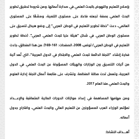
بإصلاح التعليم والنهوض بالبحث العلمي في صدارة أعمالها. ومن شروط تحقيق تطوير
البحث العلمي بصفة تجعله فاعلا على مستوى التنمية، ومشعّا على المستوى
العالمي، دعت "خطة تطوير التعليم في الوطن العربي" إلى وضع هيكل تنسيق على
مستوى الوطن العربي في شكل "هيئة عليا للبحث العلمي العربي". (خطة تطوير
التعليم في الوطن العربي/ تونس، 2008، الصفحات: 161-169). من هذا المنطلق، جاءت
فكرة إنشاء "اللجنة الدائمة للبحث العلمي والابتكار في الدول العربية"، التي تُعد آلية
من آليات التنسيق بين الوزارات والهيئات المسؤولة عن البحث العلمي في الدول
العربية، وتعمل تحت مظلة المنظمة. وتشرف على متابعة أعمال اللجنة إدارة العلوم
والبحث العلمي منذ العام 2017.
ومن مهامها المساهمة في إعداد موازنات الدورات المالية المتعاقبة والإعـــداد
لمؤتمر الوزراء العرب المسؤولين عن التعليم العالي والبحث العلمي، واقتراح جدول
أعماله.
أهـــداف النشاط: