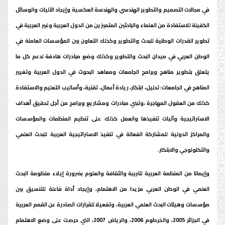
في مجالات التصميم والتطوير الهندسي والهندسة العكسية وإيجاد الآليات والوسائل
الكفيلة للاستفادة من العلماء والباحثين المتميزين من الدول العربية وغير العربية في
تطوير القدرات الوطنية للبحث والتطوير وكذلك التعاون بين المؤسسات العاملة في
الوطن العربي في ميدان البحث والتطوير وكذلك وضع مبادرات هادفة لدعم كل ما
يتعلق بتطوير مناهج وبرامج الجامعات ومعاهد البحوث في الدول العربية وتغيير
المناهج في الجامعات: تحليل، ابتكار، ريادة أعمال، تقنية، وأساليب التعليم والاستفادة
كذلك من العقول المهاجرة ،وتبني مبادرات ومشاريع وبرامج من أجل تحقيق أهداف
الاستراتيجية وآليات تنفيذها والعمل كذلك على تنظيم المنظمات والمؤسسات
والمراكز الدولية للمشاركة الفعالة في تنفيذ الاستراتيجية العربية للبحث العلمي
والتكنولوجي والابتكار.
وإيمانا من المنظمة العربية للتربية والثقافة والعلوم بضرورة إيلاء منظومة البحث
العلمي في الوطن العربي مزيدا من الاهتمام، وإيجاد أداة فاعلة للتنسيق بين
مؤسسات وهيئات البحث العلمي العربية، وتفعيلا للقرارات الصادرة عن القمم العربية
في الجزائر 2005، والخرطوم 2006، والرياض 2007، التي حرصت على وضع الاهتمام