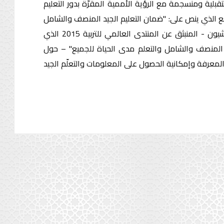
لية ومنسجمة مع الرؤية الأممية المقرّة بدور التعليم
2، كما عبر عن ذلك الهدف الرابع الذي ينص على: "ضمان التعليم الجيد المنصف والشامل
للجميع وتعزيز فرص التعلم مدى الحياة للجميع"، وكما ورد أيضا في إعلان إنشيون - المنبثق عن المنتدى العالمي للتربية 2015 الذي
 "التعليم بحلول عام 2030: نحو التعليم الجيد المنصف والشامل والتعلم مدى الحياة للجميع" – حول
المعرفة وإمكانية الحصول على المعلومات والتعلّم الجيد