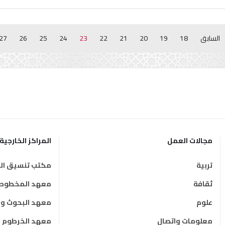
السابق
18
19
20
21
22
23
24
25
26
27
مجالات العمل
المراكز الخارجية
تربية
مكتب تنسيق الت
ثقافة
معهد المخطوطات
علوم
معهد البحوث وال
معلومات واتصال
معهد الخرطوم ال