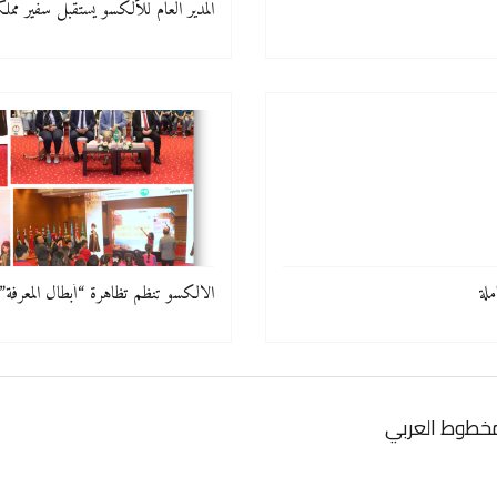
المدير العام للألكسو يستقبل سفير مملكة
ملة
الألكسو تنظم تظاهرة “أبطال المعرفة” لت
لمخطوط العربي