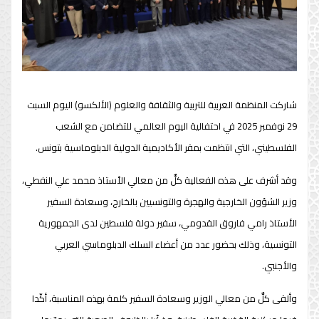
شاركت المنظمة العربية للتربية والثقافة والعلوم (الألكسو) اليوم السبت
29 نوفمبر 2025 في احتفالية اليوم العالمي للتضامن مع الشعب
الفلسطيني، التي انتظمت بمقر الأكاديمية الدولية الدبلوماسية بتونس.
وقد أشرف على هذه الفعالية كلٌّ من معالي الأستاذ محمد علي النفطي،
وزير الشؤون الخارجية والهجرة والتونسيين بالخارج، وسعادة السفير
الأستاذ رامي فاروق القدومي، سفير دولة فلسطين لدى الجمهورية
التونسية، وذلك بحضور عدد من أعضاء السلك الدبلوماسي العربي
والأجنبي.
وألقى كلٌّ من معالي الوزير وسعادة السفير كلمة بهذه المناسبة، أكّدا