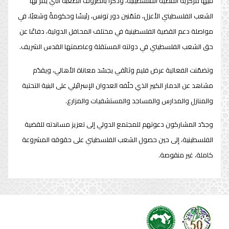
فيها مركزية القضية الفلسطينية، وذكّرا بالظروف الصعبة التي يمرّ بها
الشعب الفلسطيني الأعزل، مثمّنين دور تونس، رئيسًا وحكومةً وشعبًا، في
مواصلة دعم القضية الفلسطينية في مختلف المحافل الدولية، دفاعًا عن
حق الشعب الفلسطيني في دولته المستقلة وعاصمتها القدس الشريف.
وتضمّنت الفعالية عرض فليم وثائقي يجسّد معاناة الأهالي، ويقدّم
مشاهد عن الدمار الكبير الذي خلّفه العدوان الإسرائيلي على البنية التحتية
والمنازل والمدارس والمساجد والمستشفيات والمزارع.
وجدّد المشاركون دعوتهم للمجتمع الدولي إلى تعزيز مساندته للقضية
الفلسطينية، إلى حين حصول الشعب الفلسطيني على حقوقه المشروعة
كاملة، غير منقوصة.