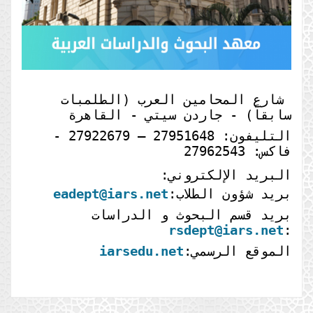
شارع المحامين العرب (الطلمبات
سابقاً) - جاردن سيتي - القاهرة
التليفون: 27951648 – 27922679 -
فاكس: 27962543
البريد الإلكتروني:
بريد شؤون الطلاب:
eadept@iars.net
بريد قسم البحوث و الدراسات
rsdept@iars.net
:
الموقع الرسمي:
iarsedu.net