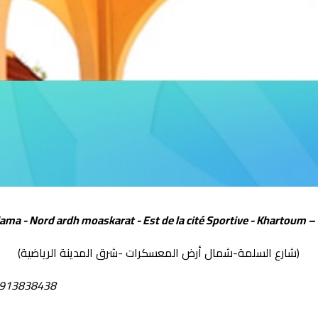
ama - Nord ardh moaskarat - Est de la cité Sportive - Khartoum 
(شارع السلمة-شمال أرض المعسكرات -شرق المدينة الرياضية)
 0913838438