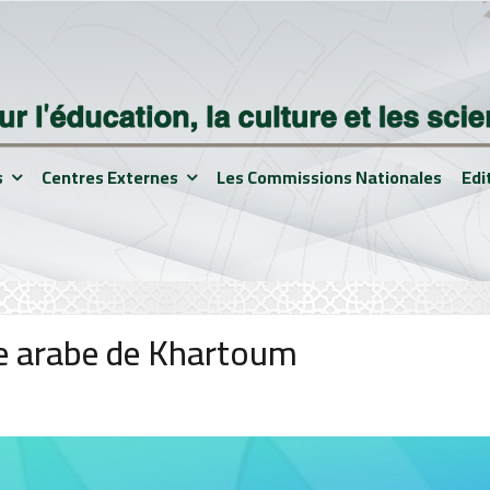
s
Centres Externes
Les Commissions Nationales
Edi
gue arabe de Khartoum