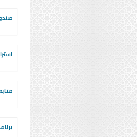
صندوق
استرات
متابع
برنام