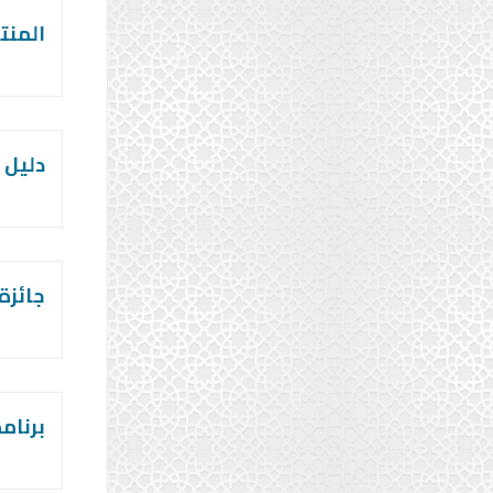
المنت
دليل 
جائزة 
برنام