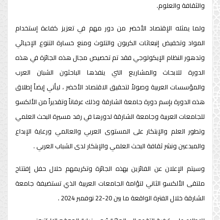
والثقافة والعلوم.
ولما يمثله الإقتصاد الأخضر من دور مهم في تعزيز كفاءة إستخدام
المواد وتخفيض إنبعاثات الكربون والتلوث ومنع خسارة التنوع الإحيائي
وتدهور النظام الإيكولوجي فقد تم تخصيص مجال هذه الجائزة في هذه
الدورة للابحاث والمشاريع التي ينفذها الباحثون الشبان العرب
والمؤسسات العربية وصولاً لتحقيق الاقتصاد الأخضر ، ليأتي إيضاً إطلاق
هذه الدورة بإسم دورة جامعة الشارقة وذلك عرفاناً وتقديراً من الألكسو
للجامعات العربية وجامعة الشارقة لدورها في رفد مسيرة البحث العلمي
وتطور العلم والإبتكار على المستوى العربي والعالمي ورعاية الإبداع
والمبدعين ونشر ثقافة البحث العلمي والإبتكار لدى الشباب العربي .
وسيتم الإعلان عن الفائزين بهذه الجائزة وتكريمهم خلال حفل إفتتاح
ملتقى الألكسو الثاني لتؤامة الجامعات العربية الذي تستضيفة جامعة
الشارقة خلال الفترة الواقعة ما بين 20-22 نوفمبر 2024 .