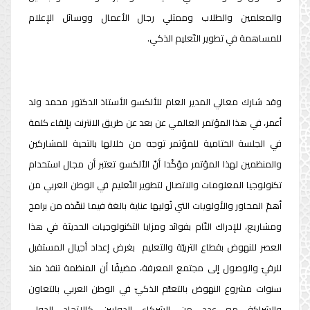
والمعلمين والطلاب وممثلي رجال الأعمال ووسائل الإعلام
للمساهمة في تطوير التّعليم الذكي.
وقد شارك معالي المدير العام للألكسو الأستاذ الدكتور محمد ولد
أعمر، في هذا المؤتمر العالمي عن بعد عن طريق الانترنت بإلقاء كلمة
في الجلسة الختامية للمؤتمر توجه من خلالها بالتحية للمشاركين
والمنظمين لهذا المؤتمر مؤكّدا أنّ الألكسو تعتبر أن مجال استخدام
تكنولوجيا المعلومات والاتصال لتطوير التّعليم في الوطن العربي من
أهمّ المحاور والأولويات التي تُوليها عناية بالغة فيما تنفّذه من برامج
ومشاريع، للإدراك التّام بفوائد ومزايا التكنولوجيات الحديثة في هذا
العصر للنهوض بقطاع التربيّة والتعليم بغرض إعداد أجيال المستقبل
للرقيّ والوصول إلى مجتمع المعرفة، مضيفًا أن المنظمة تنفذ منذ
سنوات مشروع النهوض بالتعلُّم الذكيّ في الوطن العربي بالتعاون
والشراكة مع عدد من الشركاء الدوليين كالاتحاد الدولي