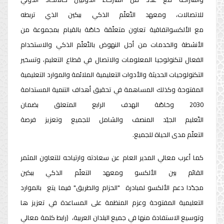
للاتصالات، ومعهد التّعلّم الذكي ببكين الذي تربطه
مع الألكسواتفاقية تعاون متعلّقة خاصّة بالقيام بمجموعة من
الأنشطة والخدمات من أجل النهوض بالتّعلّم الذكي والاستخدام
الفعال لتكنولوجيا المعلومات والاتصال في قطاع التعليم، وتسخير
التكنولوجيات الحديثة والأدوات التعليمية الملائمة والموارد التعليمية
المفتوحة وكذلك المساهمة في تحقيق أهداف التنمية المستدامة
2030 وخاصّة الهدف الرابع المتعلق بضمان
التّعليم الجيّد المنصف والشامل للجميع وتعزيز فرصة
التعلّم مدى الحياة للجميع.
كما أعرب معالي المدير العام عن سعادته وارتياحه للتعاون المثمر
القائم بين الألكسو ومعهد التعلّم الذكي ببكين
مجدّدا دعم الألكسو لمبادرة "الحزام والطريق" فيما يتع بالموارد
التعليمية المفتوحة وعزم المنظمة على المساعدة في تعزيز ها
وتوسيع الاستفادة منها في جميع البلدان العربية، (رابط كلمة معالي