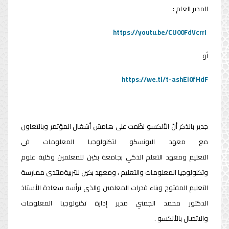
المدير العام :
https://youtu.be/CU00FdVcrrI
أو
https://we.tl/t-ashEl0fHdF
جدير بالذكر أنّ الألكسو نظّمت على هامش أشغال المؤتمر وبالتعاون
مع معهد اليونسكو لتكنولوجيا المعلومات في
التعليم ومعهد التعلم الذكي بجامعة بكين للمعلمين وكلية علوم
وتكنولوجيا المعلومات والتعليم ، ومعهد بكين للتربيةمنتدى ممارسة
التعليم المفتوح وبناء قدرات المعلمين والذي ترأسه سعادة الأستاذ
الدكتور محمد الجمني مدير إدارة تكنولوجيا المعلومات
والاتصال بالألكسو .